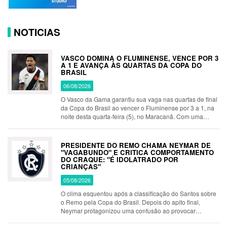
NOTICIAS
VASCO DOMINA O FLUMINENSE, VENCE POR 3
A 1 E AVANÇA ÀS QUARTAS DA COPA DO
BRASIL
06/08/2026
O Vasco da Gama garantiu sua vaga nas quartas de final
da Copa do Brasil ao vencer o Fluminense por 3 a 1, na
noite desta quarta-feira (5), no Maracanã. Com uma
atuação segura e eficiente, o Cruz-Maltino levou a
melhor no clás…
PRESIDENTE DO REMO CHAMA NEYMAR DE
"VAGABUNDO" E CRITICA COMPORTAMENTO
DO CRAQUE: "É IDOLATRADO POR
CRIANÇAS"
05/08/2026
O clima esquentou após a classificação do Santos sobre
o Remo pela Copa do Brasil. Depois do apito final,
Neymar protagonizou uma confusão ao provocar
jogadores e integrantes da equipe paraense, gritando